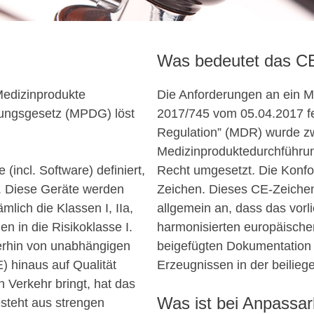
Was bedeutet das C
Medizinprodukte
Die Anforderungen an ein M
rungsgesetz (MPDG) löst
2017/745 vom 05.04.2017 fe
Regulation” (MDR) wurde zw
Medizinproduktedurchführu
(incl. Software) definiert,
Recht umgesetzt. Die Konfor
. Diese Geräte werden
Zeichen. Dieses CE-Zeichen 
mlich die Klassen I, IIa,
allgemein an, dass das vorl
len in die Risikoklasse I.
harmonisierten europäischen 
erhin von unabhängigen
beigefügten Dokumentation
E) hinaus auf Qualität
Erzeugnissen in der beilie
n Verkehr bringt, hat das
Was ist bei Anpassar
steht aus strengen