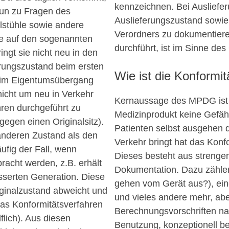
kennzeichnen. Bei Ausliefer
Nun zu Fragen des
Auslieferungszustand sowi
lstühle sowie andere
Verordners zu dokumentiere
te auf den sogenannten
durchführt, ist im Sinne des
ingt sie nicht neu in den
ferungszustand beim ersten
Wie ist die Konform
beim Eigentumsübergang
nicht um neu in Verkehr
Kernaussage des MPDG ist 
hren durchgeführt zu
Medizinprodukt keine Gefäh
gegen einen Originalsitz).
Patienten selbst ausgehen d
anderen Zustand als den
Verkehr bringt hat das Kon
ufig der Fall, wenn
Dieses besteht aus strenge
racht werden, z.B. erhält
Dokumentation. Dazu zählen
esserten Generation. Diese
gehen vom Gerät aus?), eine 
ginalzustand abweicht und
und vieles andere mehr, a
Das Konformitätsverfahren
Berechnungsvorschriften na
lich). Aus diesen
Benutzung, konzeptionell b