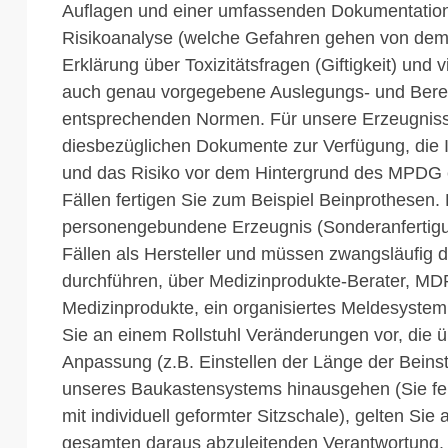
Auflagen und einer umfassenden Dokumentation.
Risikoanalyse (welche Gefahren gehen von dem 
Erklärung über Toxizitätsfragen (Giftigkeit) und 
auch genau vorgegebene Auslegungs- und Bere
entsprechenden Normen. Für unsere Erzeugniss
diesbezüglichen Dokumente zur Verfügung, die Ih
und das Risiko vor dem Hintergrund des MPDG e
Fällen fertigen Sie zum Beispiel Beinprothesen.
personengebundene Erzeugnis (Sonderanfertigung
Fällen als Hersteller und müssen zwangsläufig 
durchführen, über Medizinprodukte-Berater, MDR
Medizinprodukte, ein organisiertes Meldesystem
Sie an einem Rollstuhl Veränderungen vor, die 
Anpassung (z.B. Einstellen der Länge der Beins
unseres Baukastensystems hinausgehen (Sie fert
mit individuell geformter Sitzschale), gelten Sie a
gesamten daraus abzuleitenden Verantwortung. 