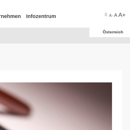
A+
A
rnehmen
Infozentrum
A-
Österreich