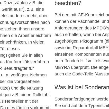
beachten?
 Dazu zählen z.B. die
Gerät aus?), z.B. eine
Bei den mit CE-Kennzeich
vieles anderes mehr, aber
können der Fachhandel und 
chnungsvorschriften nach
Anforderungen des MPDG’s e
e stehen Ihnen unsere
auch erhalten, wenn bei An
nen die Arbeit erleichtern
zugehörigen Piktogramm (di
inschränken. In vielen
sowie im Reparaturfall MEY
 Für dieses
einzelnen Komponenten au
) gelten Sie in allen
betreffenden Hilfsmittels w
das Konformitätsverfahren
MEYRA überprüft. Die abged
-Beauftragter für
auch die Code-Teile (Aussta
 u. a. verfügen. Nehmen
über die vorgesehene
Was ist bei Sonderan
tütze) und die Nutzung
igen z.B. einen Rollstuhl
Sonderanfertigungen werde
ls Hersteller mit der
Sie sind auf dem Typenschil
Da dies täglich vorkommt,